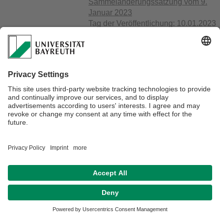
Sammeländerungssatzung vom 9.
Januar 2023
Tag der Veröffentlichung: 10.01.2023
Prüfungsordnung für das
2011-061
Kombinationsfach Germanistik in
Bachelorstudiengängen an der
Universität Bayreuth Vom 10. Oktober
2011
Tag der Veröffentlichung: 15.10.2011
Prüfungsordnung für das
2006-25
Kombinationsfach Germanistik in
Bachelorstudiengängen an der
Universität Bayreuth vom 20. Juni
2005
Tag der Veröffentlichung: 20.12.2006
Geschichte
Prüfungsordnung für das
2023-002-121-kF