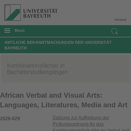
Intranet
Menü
AMTLICHE BEKANNTMACHUNGEN DER UNIVERSITÄT
BAYREUTH
Kombinationsfächer in
Bachelorstudiengängen
African Verbal and Visual Arts:
Languages, Literatures, Media and Art
Satzung zur Aufhebung der
2026-029
Prüfungsordnung für das
Kombinationsfach African Verbal and